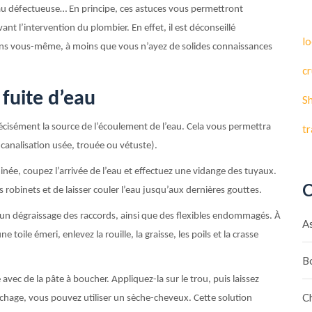
au défectueuse… En principe, ces astuces vous permettront
nt l’intervention du plombier. En effet, il est déconseillé
lo
ons vous-même, à moins que vous n’ayez de solides connaissances
cr
fuite d’eau
S
récisément la source de l’écoulement de l’eau. Cela vous permettra
t
canalisation usée, trouée ou vétuste).
inée, coupez l’arrivée de l’eau et effectuez une vidange des tuyaux.
C
les robinets et de laisser couler l’eau jusqu’aux dernières gouttes.
 un dégraissage des raccords, ainsi que des flexibles endommagés. À
A
 toile émeri, enlevez la rouille, la graisse, les poils et la crasse
B
 avec de la pâte à boucher. Appliquez-la sur le trou, puis laissez
C
échage, vous pouvez utiliser un sèche-cheveux. Cette solution