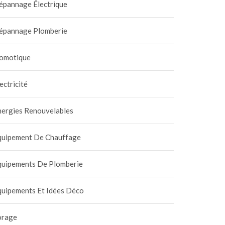
épannage Électrique
épannage Plomberie
omotique
ectricité
nergies Renouvelables
quipement De Chauffage
quipements De Plomberie
quipements Et Idées Déco
orage