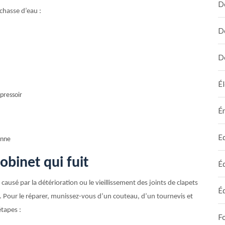
D
chasse d’eau :
D
D
Él
pressoir
É
E
onne
obinet qui fuit
É
causé par la détérioration ou le vieillissement des joints de clapets
É
l. Pour le réparer, munissez-vous d’un couteau, d’un tournevis et
étapes :
F