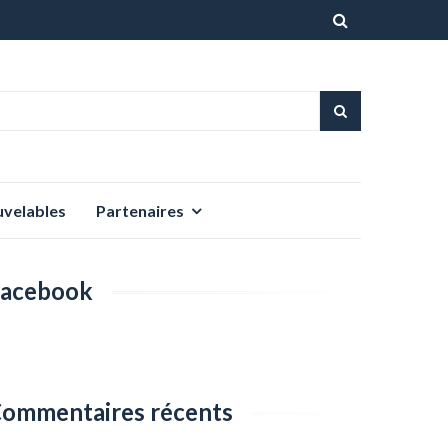
Aller
au
contenu
uvelables
Partenaires
acebook
ommentaires récents