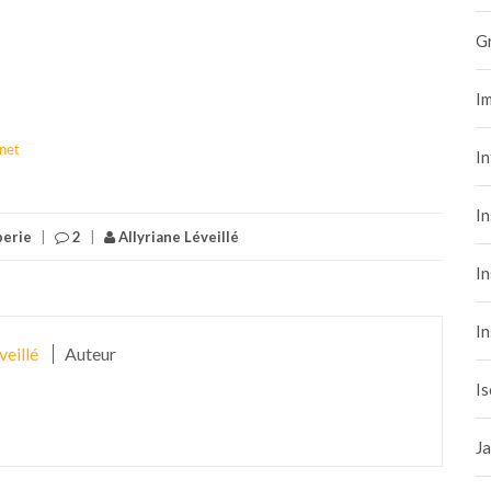
G
Im
inet
I
In
erie
|
2
|
Allyriane Léveillé
In
In
veillé
Auteur
Is
Ja