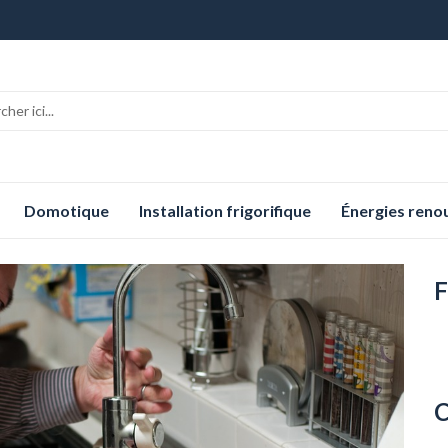
Domotique
Installation frigorifique
Énergies reno
F
C