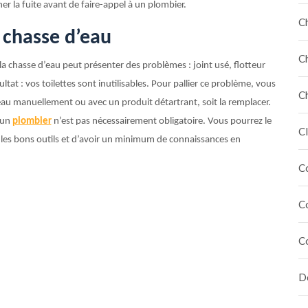
 la fuite avant de faire-appel à un plombier.
C
 chasse d’eau
C
, la chasse d’eau peut présenter des problèmes : joint usé, flotteur
tat : vos toilettes sont inutilisables. Pour pallier ce problème, vous
C
eau manuellement ou avec un produit détartrant, soit la remplacer.
 un
plombier
n’est pas nécessairement obligatoire. Vous pourrez le
Cl
 les bons outils et d’avoir un minimum de connaissances en
C
C
C
Dé