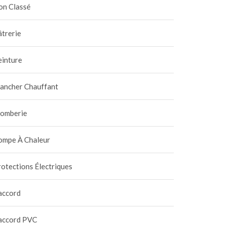
on Classé
trerie
einture
nger le joint étoile de la
Dépannage de plomberie
ne 6 voies qui fuit à
en urgence : comment
lancher Chauffant
gout
réagir vite sans aggraver 
4 janvier 2026
|
0
25 décembre 2025
|
0
situation ?
lomberie
ompe À Chaleur
otections Électriques
accord
accord PVC