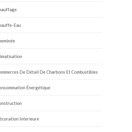
hauffage
hauffe-Eau
heminée
imatisation
ommerces De Détail De Charbons Et Combustibles
onsommation Énergétique
onstruction
coration Interieure