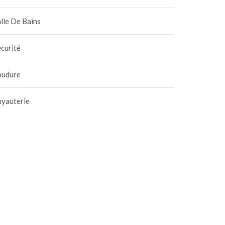
lle De Bains
curité
oudure
uyauterie