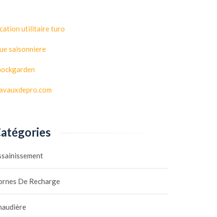
cation utilitaire turo
ue saisonniere
hockgarden
ravauxdepro.com
atégories
ssainissement
ornes De Recharge
haudière