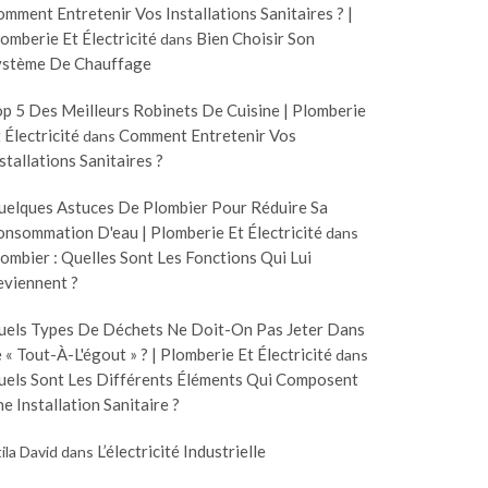
mment Entretenir Vos Installations Sanitaires ? |
omberie Et Électricité
Bien Choisir Son
dans
ystème De Chauffage
p 5 Des Meilleurs Robinets De Cuisine | Plomberie
 Électricité
Comment Entretenir Vos
dans
stallations Sanitaires ?
uelques Astuces De Plombier Pour Réduire Sa
nsommation D'eau | Plomberie Et Électricité
dans
ombier : Quelles Sont Les Fonctions Qui Lui
eviennent ?
uels Types De Déchets Ne Doit-On Pas Jeter Dans
 « Tout-À-L'égout » ? | Plomberie Et Électricité
dans
uels Sont Les Différents Éléments Qui Composent
e Installation Sanitaire ?
L’électricité Industrielle
ila David
dans