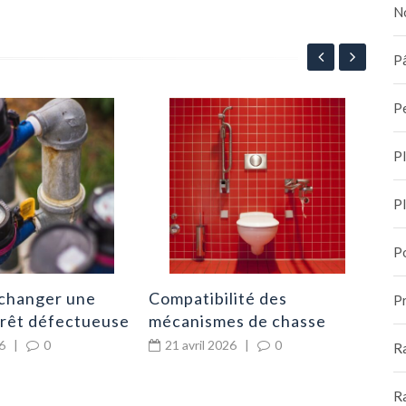
N
Pâ
P
Cha
van
P
l’é
2
P
P
changer une
Compatibilité des
Pr
rrêt défectueuse
mécanismes de chasse
ompteur d’eau ?
d’eau : universel ou marque
6
|
0
21 avril 2026
|
0
R
spécifique ?
R