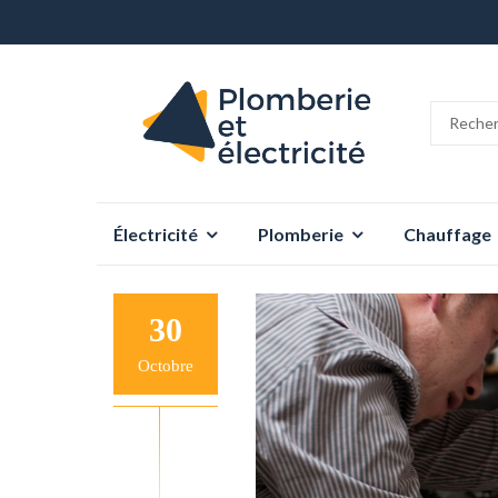
Aller
Électricité
Plomberie
Chauffage
au
contenu
30
Octobre