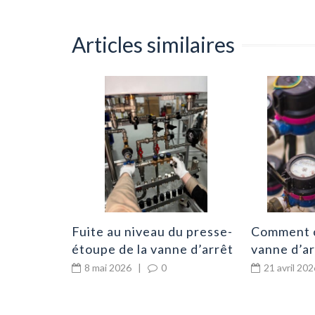
Articles similaires
omberie
mment
ggraver la
0
Fuite au niveau du presse-
Comment 
étoupe de la vanne d’arrêt
vanne d’a
avant le c
8 mai 2026
|
0
21 avril 202