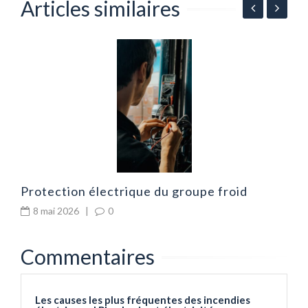
Articles similaires
s
L
s
Protection électrique du groupe froid
8 mai 2026
|
0
Commentaires
Les causes les plus fréquentes des incendies