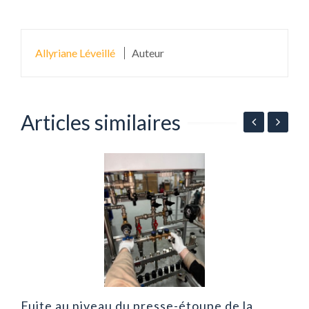
Allyriane Léveillé
Auteur
Articles similaires
C
d
Fuite au niveau du presse-étoupe de la