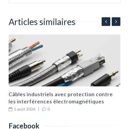
Articles similaires
ur
É
p
Câbles industriels avec protection contre
les interférences électromagnétiques
1 août 2026
|
0
Facebook