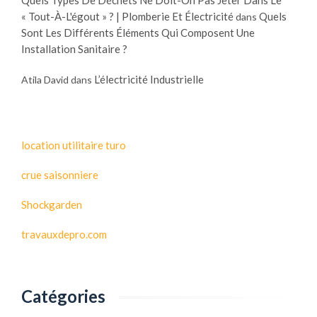
Quels Types De Déchets Ne Doit-On Pas Jeter Dans Le
« Tout-À-L'égout » ? | Plomberie Et Électricité
Quels
dans
Sont Les Différents Éléments Qui Composent Une
Installation Sanitaire ?
L’électricité Industrielle
Atila David
dans
location utilitaire turo
crue saisonniere
Shockgarden
travauxdepro.com
Catégories