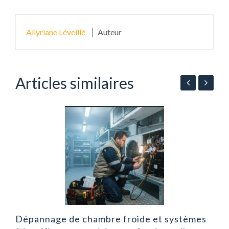
Allyriane Léveillé
Auteur
Articles similaires
r
A
d
d
Dépannage de chambre froide et systèmes