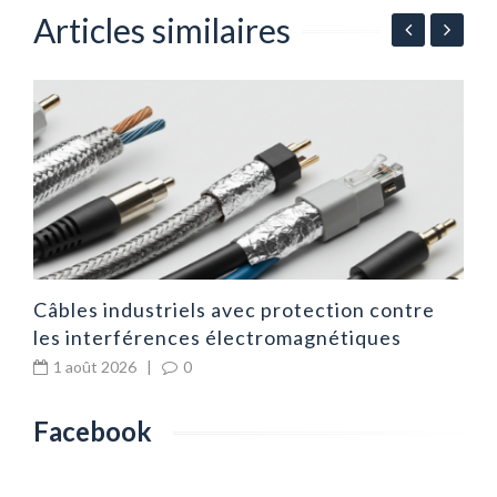
Articles similaires
ur
É
p
Câbles industriels avec protection contre
les interférences électromagnétiques
1 août 2026
|
0
Facebook