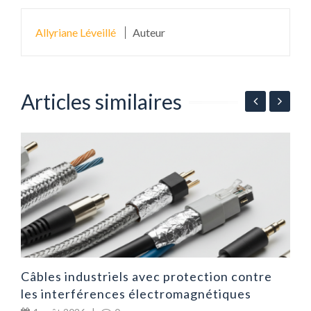
Allyriane Léveillé
Auteur
Articles similaires
ur
É
p
Câbles industriels avec protection contre
les interférences électromagnétiques